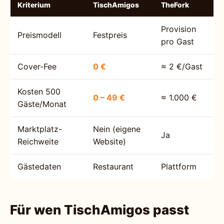
Kriterium
TischAmigos
TheFork
Provision
Preismodell
Festpreis
pro Gast
Cover-Fee
0 €
≈ 2 €/Gast
Kosten 500
0 – 49 €
≈ 1.000 €
Gäste/Monat
Marktplatz-
Nein (eigene
Ja
Reichweite
Website)
Gästedaten
Restaurant
Plattform
Für wen TischAmigos passt