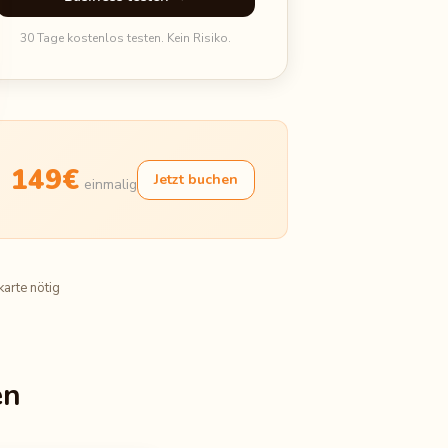
30 Tage kostenlos testen. Kein Risiko.
149€
Jetzt buchen
einmalig
karte nötig
en