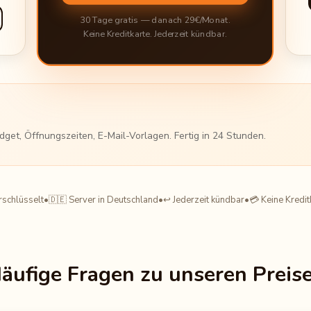
30 Tage gratis — danach
29
€/Monat.
Keine Kreditkarte. Jederzeit kündbar.
Widget, Öffnungszeiten, E-Mail-Vorlagen. Fertig in 24 Stunden.
schlüsselt
•
🇩🇪 Server in Deutschland
•
↩ Jederzeit kündbar
•
💳 Keine Kredit
äufige Fragen zu unseren Preis