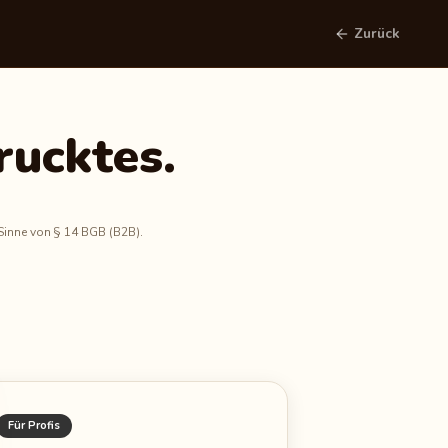
Zurück
rucktes.
 Sinne von § 14 BGB (B2B).
Für Profis